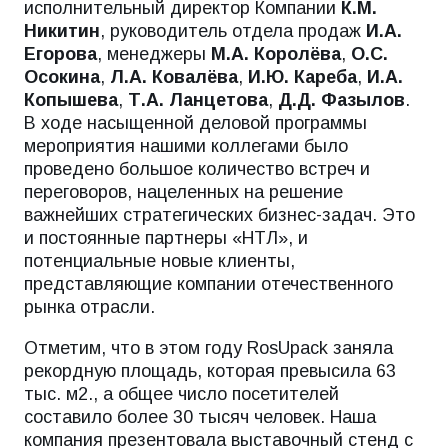
исполнительный директор Компании
К.М.
Никитин
, руководитель отдела продаж
И.А.
Егорова
, менеджеры
М.А. Королёва
,
О.С.
Осокина
,
Л.А. Ковалёва
,
И.Ю. Кареба
,
И.А.
Копышева
,
Т.А. Ланцетова
,
Д.Д. Фазылов
.
В ходе насыщенной деловой программы
мероприятия нашими коллегами было
проведено большое количество встреч и
переговоров, нацеленных на решение
важнейших стратегических бизнес-задач. Это
и постоянные партнеры «НТЛ», и
потенциальные новые клиенты,
представляющие компании отечественного
рынка отрасли.
Отметим, что в этом году RosUpack заняла
рекордную площадь, которая превысила 63
тыс. м2., а общее число посетителей
составило более 30 тысяч человек. Наша
компания презентовала выставочный стенд с