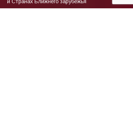
О КОМПАНИИ
01
Наша компания – один из
крупнейших
производителей гибкой
упаковки для пищевых
продуктов и
непродовольственных
товаров в России и СНГ