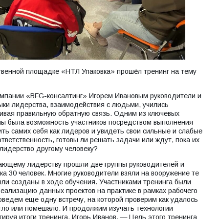
ственной площадке «НТЛ Упаковка» прошёл тренинг на тему
мпании «BFG-консалтинг» Игорем Ивановым руководители и
ыки лидерства, взаимодействия с людьми, учились
ливая правильную обратную связь. Одним из ключевых
ы была возможность участников посредством выполнения
ь самих себя как лидеров и увидеть свои сильные и слабые
ответственность, готовы ли решать задачи или ждут, пока их
 лидерство другому человеку?
кающему лидерству прошли две группы руководителей и
ка 30 человек. Многие руководители взяли на вооружение те
ли созданы в ходе обучения. Участниками тренинга были
еализацию данных проектов на практике в рамках рабочего
ведем еще одну встречу, на которой проверим как удалось
гло или помешало. И продолжим изучать технологии
ируя итоги тренинга, Игорь Иванов. — Цель этого тренинга