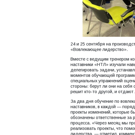
24 и 25 сентября на производ
«Вовлекающее лидерство».
Вместе с ведущим тренером ко
наставники «НТЛ» изучали нав
делегировать задачи, устанав
моментов обучающей программ
специальных упражнений оценит
стороны: берут ли они на себя 
решит кто-то другой, и отдают
За два дня обучение по вовле
наставников, в каждой — поряд
проекты изменений, которые бы
обозначены ответственные за р
процесса. «Через месяц мы про
реализовать проекты, что помо
лидерства, — отметил, коммент