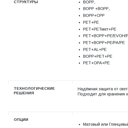
ВОРР,
СТРУКТУРЫ
ВОРР +ВОРР,
ВОРР+СРР
РЕТ+РЕ
РЕТ+РЕТмет+РЕ
РЕТ+ВОРР+РЕ/EVOH/
РЕТ+ВОРР+РЕ/РА/РЕ
РЕТ+AL+РЕ
ВОРР+РЕТ+РЕ
РЕТ+ОРА+РЕ
ТЕХНОЛОГИЧЕСКИЕ
Надёжная защита от света
РЕШЕНИЯ
Подходит для хранения х
ОПЦИИ
Матовый или Глянцевы