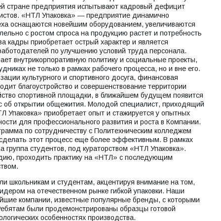
ей стране предприятия испытывают кадровый дефицит
истов. «НТЛ Упаковка» — предприятие динамично
еха оснащаются новейшим оборудованием, увеличиваются
лельно с ростом спроса на продукцию растет и потребность
за кадры приобретает острый характер и является
аботодателей по улучшению условий труда персонала.
вает внутрикорпоративную политику и социальные проекты,
дниках не только в рамках рабочего процесса, но и вне его.
зации культурного и спортивного досуга, финансовая
одит благоустройство и совершенствование территории
йство спортивной площадки, в ближайшем будущем появится
ос об открытии общежития. Молодой специалист, приходящий
Л Упаковка» приобретает опыт и стажируется у опытных
ности для профессионального развития и роста в Компании.
ограмма по сотрудничеству с Политехническим колледжем
 сделать этот процесс еще более эффективным. В рамках
 группа студентов, под кураторством «НТЛ Упаковка».
ндию, проходить практику на «НТЛ» с последующим
твом.
ли школьникам и студентам, акцентируя внимание на том,
идером на отечественном рынке гибкой упаковки. Наши
ейшие компании, известные популярные бренды, с которыми
 Ребятам были продемонстрированы образцы готовой
нологических особенностях производства.