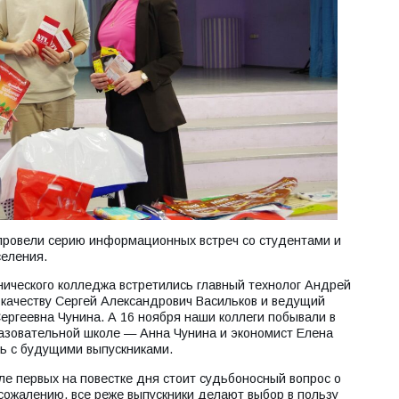
ровели серию информационных встреч со студентами и
селения.
нического колледжа встретились главный технолог Андрей
 качеству Сергей Александрович Васильков и ведущий
ргеевна Чунина. А 16 ноября наши коллеги побывали в
разовательной школе — Анна Чунина и экономист Елена
ь с будущими выпускниками.
е первых на повестке дня стоит судьбоносный вопрос о
сожалению, все реже выпускники делают выбор в пользу