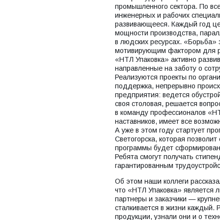
промышленного сектора. По вс
инженерных и рабочих специал
развивающееся. Каждый год ц
мощности производства, парал
в людских ресурсах. «Борьба» 
мотивирующим фактором для р
«НТЛ Упаковка» активно разви
направленные на заботу о сотру
Реализуются проекты по органи
поддержка, непрерывно происх
предприятия: ведется обустро
своя столовая, решается вопр
в команду профессионалов «НТ
наставников, имеет все возмож
А уже в этом году стартует пр
Светогорска, которая позволит
программы будет сформирована
Ребята смогут получать стипе
гарантированным трудоустройс
Об этом наши коллеги рассказа
что «НТЛ Упаковка» является л
партнеры и заказчики — крупн
сталкивается в жизни каждый.
продукции, узнали они и о тех